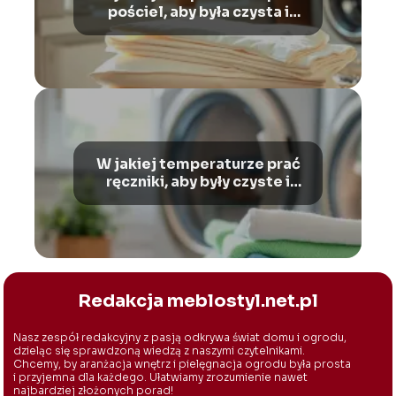
pościel, aby była czysta i
świeża?
W jakiej temperaturze prać
ręczniki, aby były czyste i
świeże?
Redakcja meblostyl.net.pl
Nasz zespół redakcyjny z pasją odkrywa świat domu i ogrodu,
dzieląc się sprawdzoną wiedzą z naszymi czytelnikami.
Chcemy, by aranżacja wnętrz i pielęgnacja ogrodu była prosta
i przyjemna dla każdego. Ułatwiamy zrozumienie nawet
najbardziej złożonych porad!